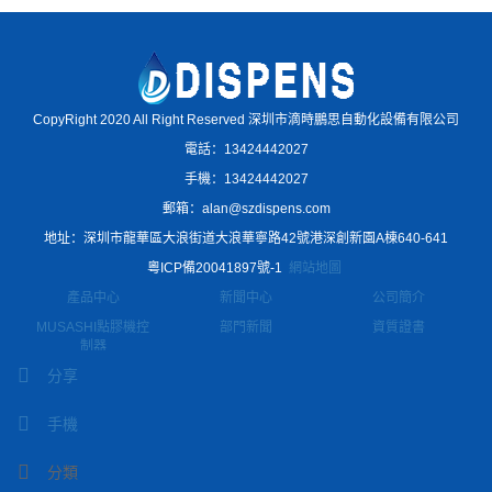
CopyRight 2020 All Right Reserved 深圳市滴時鵬思自動化設備有限公司
電話：13424442027
手機：13424442027
郵箱：alan@szdispens.com
地址：深圳市龍華區大浪街道大浪華寧路42號港深創新園A棟640-641
粵ICP備20041897號-1
網站地圖
產品中心
新聞中心
公司簡介
MUSASHI點膠機控
部門新聞
資質證書
制器
分享
MUSASHI點膠閥
手機
手機二維碼
分類