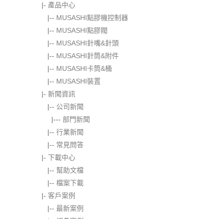
|-
產品中心
|--
MUSASHI點膠機控制器
|--
MUSASHI點膠閥
|--
MUSASHI針嘴&針頭
|--
MUSASHI針筒&附件
|--
MUSASHI卡筒&桶
|--
MUSASHI裝置
|-
新聞資訊
|--
公司新聞
|---
部門新聞
|--
行業新聞
|--
常見問答
|-
下載中心
|--
幫助文檔
|--
檔案下載
|-
客戶案例
|--
最新案例