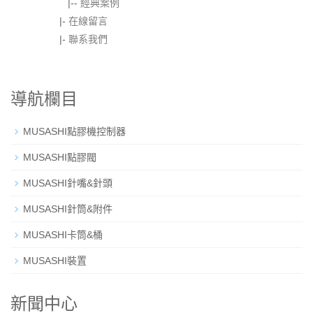
|--
經典案例
|-
在線留言
|-
聯系我們
導航欄目
MUSASHI點膠機控制器
MUSASHI點膠閥
MUSASHI針嘴&針頭
MUSASHI針筒&附件
MUSASHI卡筒&桶
MUSASHI裝置
新聞中心